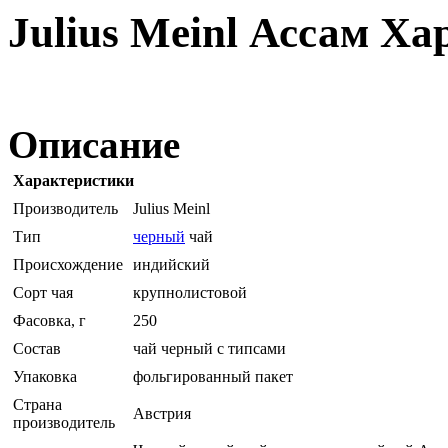
Julius Meinl Ассам Ха
Описание
Характеристики
Производитель
Julius Meinl
Тип
черный
чай
Происхождение
индийский
Сорт чая
крупнолистовой
Фасовка, г
250
Состав
чай черный с типсами
Упаковка
фольгированный пакет
Страна
Австрия
производитель