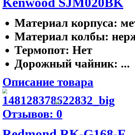
Kenwood SJM020BK
Материал корпуса
: м
Материал колбы
: не
Термопот
: Нет
Дорожный чайник
: ...
Описание товара
Отзывов: 0
Redmond RK-G168-Е