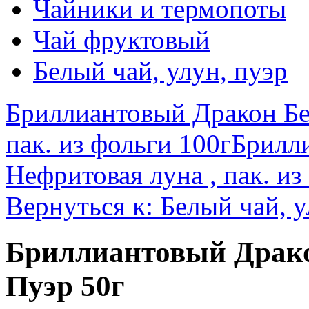
Чайники и термопоты
Чай фруктовый
Белый чай, улун, пуэр
Бриллиантовый Дракон Бе
пак. из фольги 100г
Брилл
Нефритовая луна , пак. из
Вернуться к: Белый чай, у
Бриллиантовый Драко
Пуэр 50г