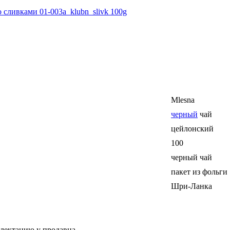
 сливками 01-003а_klubn_slivk 100g
Mlesna
черный
чай
цейлонский
100
черный чай
пакет из фольги
Шри-Ланка
плектацию у продавца