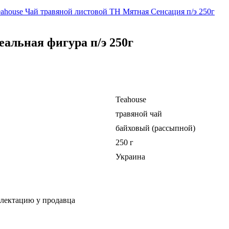
ahouse Чай травяной листовой TH Мятная Сенсация п/э 250г
альная фигура п/э 250г
Teahouse
травяной чай
байховый (рассыпной)
250 г
Украина
плектацию у продавца